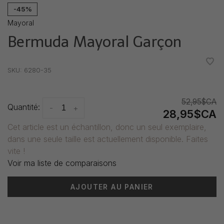
-45%
Mayoral
Bermuda Mayoral Garçon
•
•
•
•
•
SKU:
6280-35
52,95$CA
Quantité:
-
+
28,95$CA
Cet article est un échantillon, donc un seul exemplaire,
dans une seule taille est actuellement disponible. Faites
vite !
Voir ma liste de comparaisons
AJOUTER AU PANIER
Heure de livraison: 3-5 jours