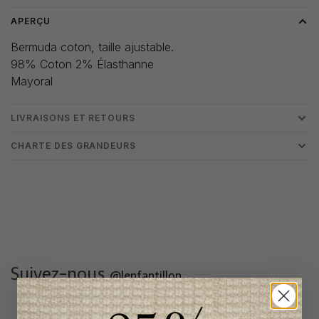
APERÇU
Bermuda coton, taille ajustable.
98% Coton 2% Élasthanne
Mayoral
LIVRAISONS ET RETOURS
CHARTE DES GRANDEURS
Suivez-nous
@lenfantillon