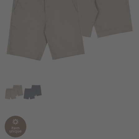
Item
unique