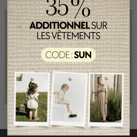
Livraison gratuite
sur toute commande de 100 $ et plus
Vêtements chics et tendances
pour mamans et enfants
Style et élégance
qualité remarquable
Fondation des étoiles
fiers de collaborer à une bonne cause