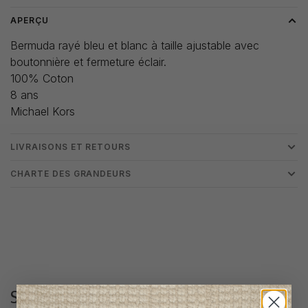
APERÇU
Bermuda rayé bleu et blanc à taille ajustable avec
boutonnière et fermeture éclair.
100% Coton
8 ans
Michael Kors
LIVRAISONS ET RETOURS
CHARTE DES GRANDEURS
Suivez-nous
@lenfantillon