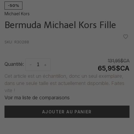
-50%
Michael Kors
Bermuda Michael Kors Fille
•
•
•
•
•
SKU:
R30288
131,95$CA
Quantité:
-
+
65,95$CA
Cet article est un échantillon, donc un seul exemplaire,
dans une seule taille est actuellement disponible. Faites
vite !
Voir ma liste de comparaisons
AJOUTER AU PANIER
Heure de livraison: 3-5 jours