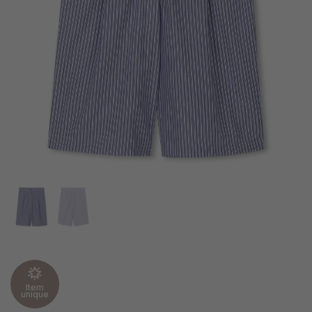
Item
unique