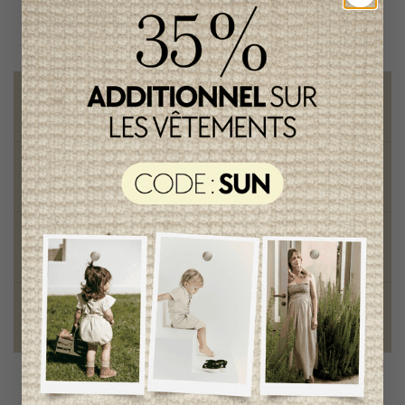
Livraison gratuite
sur toute commande de 100 $ et plus
Vêtements chics et tendances
pour mamans et enfants
Style et élégance
qualité remarquable
Fondation des étoiles
fiers de collaborer à une bonne cause