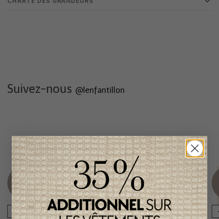
CHARTE DES GRANDEURS
Suivez-nous
@lenfantillon
Produits connexes
Item
Item
unique
unique
-46%
-46%