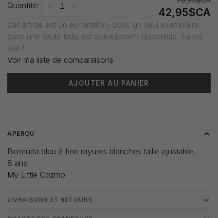
78,95$CA
Quantité:
-
+
42,95$CA
Cet article est un échantillon, donc un seul exemplaire,
dans une seule taille est actuellement disponible. Faites
vite !
Voir ma liste de comparaisons
AJOUTER AU PANIER
Heure de livraison: 3-5 jours
APERÇU
Bermuda bleu à fine rayures blanches taille ajustable.
8 ans
My Little Cozmo
LIVRAISONS ET RETOURS