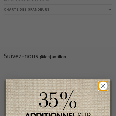
CHARTE DES GRANDEURS
Suivez-nous
@lenfantillon
Livraison gratuite
sur toute commande de 100 $ et plus
Vêtements chics et tendances
pour mamans et enfants