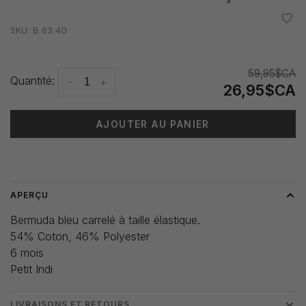
•
•
•
•
•
SKU:
B.63.40
59,95$CA
Quantité:
-
+
26,95$CA
AJOUTER AU PANIER
Heure de livraison: 3-5 jours
APERÇU
Bermuda bleu carrelé à taille élastique.
54% Coton, 46% Polyester
6 mois
Petit Indi
LIVRAISONS ET RETOURS