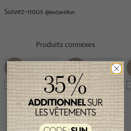
Suivez-nous
@lenfantillon
Produits connexes
Item
Item
unique
unique
-50%
-50%