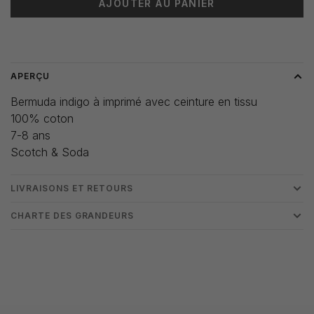
AJOUTER AU PANIER
Heure de livraison: 3-5 jours
APERÇU
Bermuda indigo à imprimé avec ceinture en tissu
100% coton
7-8 ans
Scotch & Soda
LIVRAISONS ET RETOURS
CHARTE DES GRANDEURS