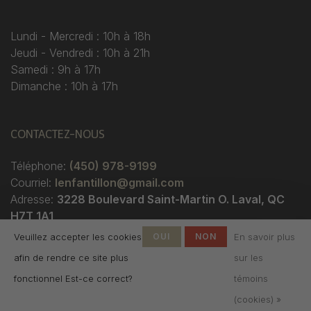
Lundi - Mercredi : 10h à 18h
Jeudi - Vendredi : 10h à 21h
Samedi : 9h à 17h
Dimanche : 10h à 17h
CONTACTEZ-NOUS
Téléphone:
(450) 978-9199
Courriel:
lenfantillon@gmail.com
Adresse:
3228 Boulevard Saint-Martin O. Laval, QC
H7T 1A1
Veuillez accepter les cookies
OUI
NON
En savoir plus
afin de rendre ce site plus
sur les
fonctionnel Est-ce correct?
témoins
(cookies) »