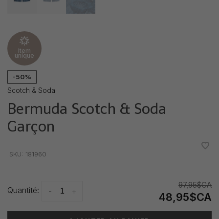
Item
unique
-50%
Scotch & Soda
Bermuda Scotch & Soda
Garçon
•
•
•
•
•
SKU:
181960
97,95$CA
Quantité:
-
+
48,95$CA