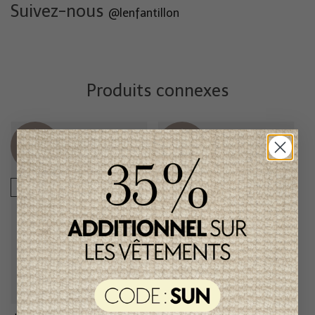
Suivez-nous
@lenfantillon
Produits connexes
Item
Item
unique
unique
-50%
-50%