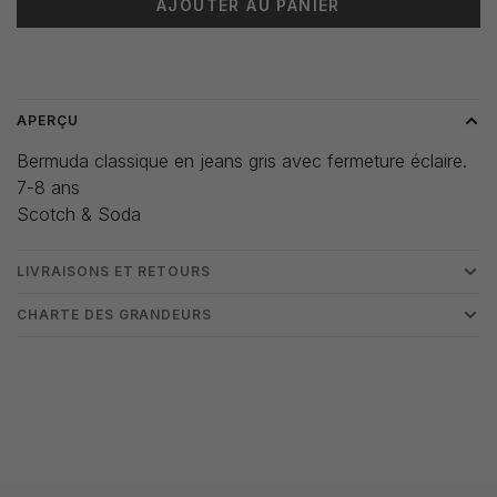
AJOUTER AU PANIER
Heure de livraison: 3-5 jours
APERÇU
Bermuda classique en jeans gris avec fermeture éclaire.
7-8 ans
Scotch & Soda
LIVRAISONS ET RETOURS
CHARTE DES GRANDEURS