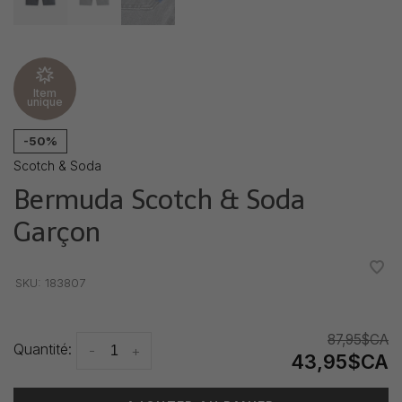
Item
unique
-50%
Scotch & Soda
Bermuda Scotch & Soda
Garçon
•
•
•
•
•
SKU:
183807
87,95$CA
Quantité:
-
+
43,95$CA