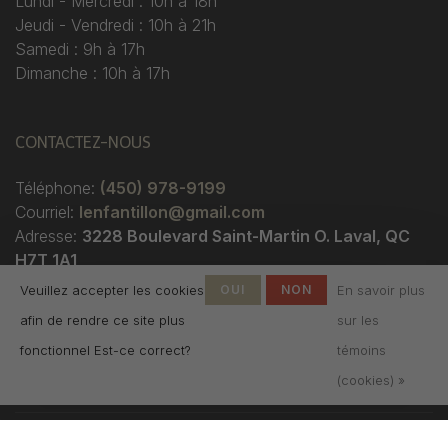
Lundi - Mercredi : 10h à 18h
Jeudi - Vendredi : 10h à 21h
Samedi : 9h à 17h
Dimanche : 10h à 17h
CONTACTEZ-NOUS
Téléphone:
(450) 978-9199
Courriel:
lenfantillon@gmail.com
Adresse:
3228 Boulevard Saint-Martin O. Laval, QC
H7T 1A1
Veuillez accepter les cookies
OUI
NON
En savoir plus
afin de rendre ce site plus
sur les
fonctionnel Est-ce correct?
témoins
(cookies) »
© Copyright 2026 Boutique