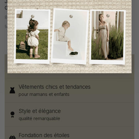
Jeans Scotch & Soda
Bermuda Scotch & Soda
Garçon
Garçon
8 ans
8 ans
147,95$CA
73,95$CA
127,95$CA
63,95$CA
Livraison gratuite
sur toute commande de 100 $ et plus
Vêtements chics et tendances
pour mamans et enfants
Style et élégance
qualité remarquable
Fondation des étoiles