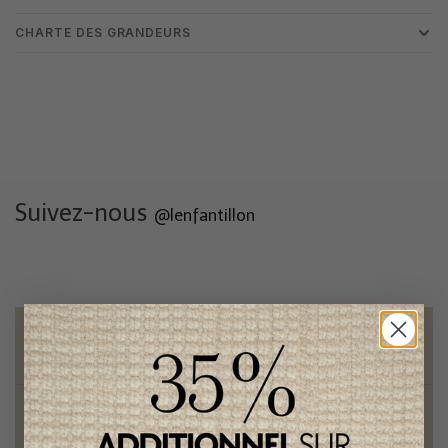
CHARTE DES GRANDEURS
Suivez-nous
@lenfantillon
Livraison gratuite
sur toute commande de 100 $ et plus
Vêtements chics et tendances
pour mamans et enfants