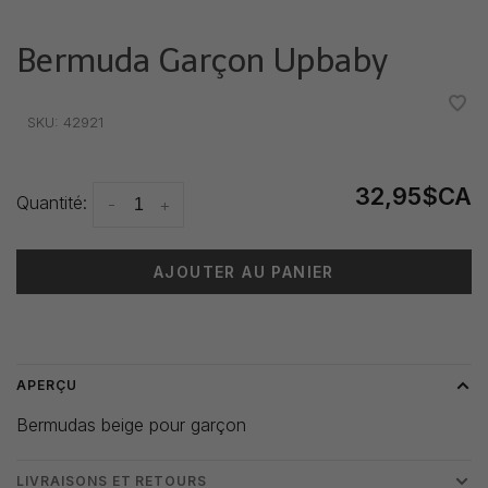
Bermuda Garçon Upbaby
•
•
•
•
•
SKU:
42921
32,95$CA
Quantité:
-
+
AJOUTER AU PANIER
Heure de livraison: 3-5 jours
APERÇU
Bermudas beige pour garçon
LIVRAISONS ET RETOURS