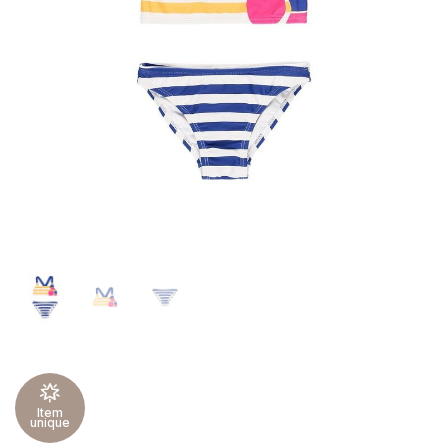
Item
unique