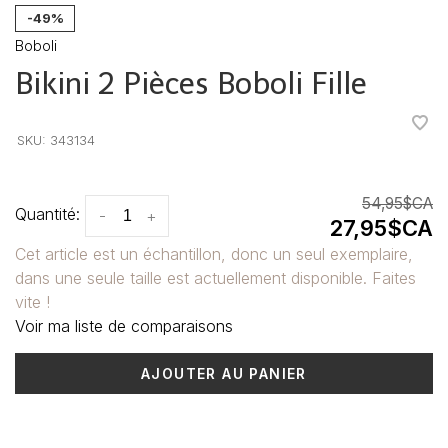
-49%
Boboli
Bikini 2 Pièces Boboli Fille
•
•
•
•
•
SKU:
343134
54,95$CA
Quantité:
-
+
27,95$CA
Cet article est un échantillon, donc un seul exemplaire,
dans une seule taille est actuellement disponible. Faites
vite !
Voir ma liste de comparaisons
AJOUTER AU PANIER
Heure de livraison: 3-5 jours