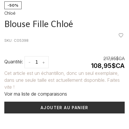
-50%
Chloé
Blouse Fille Chloé
•
•
•
•
•
SKU:
C05398
217,95$CA
Quantité:
-
+
108,95$CA
Cet article est un échantillon, donc un seul exemplaire,
dans une seule taille est actuellement disponible. Faites
vite !
Voir ma liste de comparaisons
AJOUTER AU PANIER
Heure de livraison: 3-5 jours