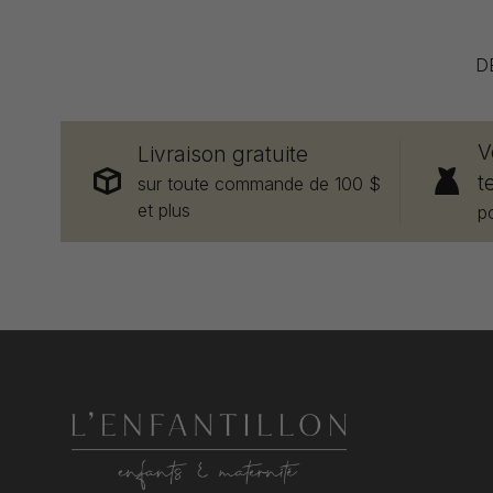
D
V
Livraison gratuite
t
sur toute commande de 100 $
et plus
p