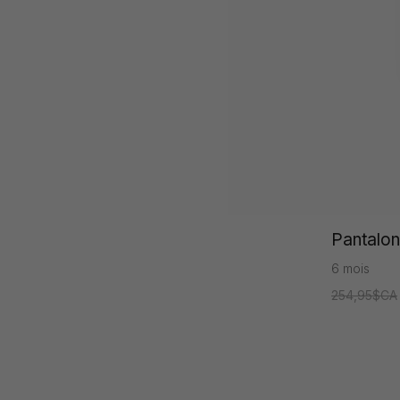
Pantalon
6 mois
254,95$CA