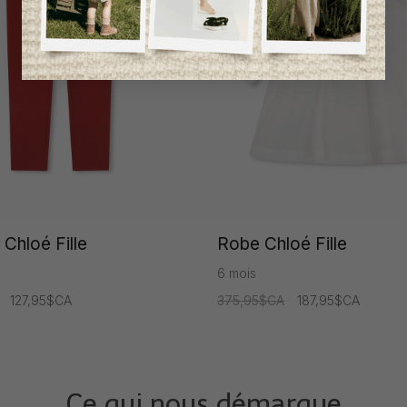
 Chloé Fille
Robe Chloé Fille
6 mois
127,95$CA
375,95$CA
187,95$CA
Ce qui nous démarque