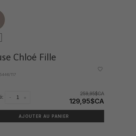
e
se Chloé Fille
•
•
446/117
259,95$CA
é:
-
+
129,95$CA
AJOUTER AU PANIER
 livraison: 3-5 jours