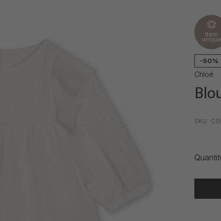
Item
uniqu
-50%
Chloé
Blou
•
•
•
SKU:
C05
Quantit
Heure de