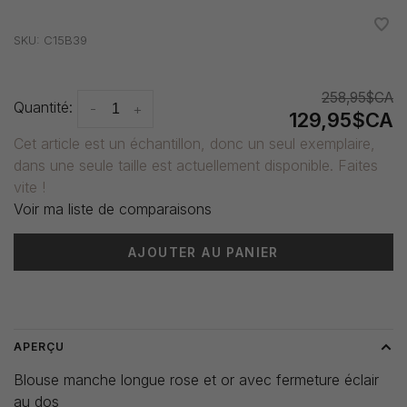
•
•
•
•
•
SKU:
C15B39
258,95$CA
Quantité:
-
+
129,95$CA
Cet article est un échantillon, donc un seul exemplaire,
dans une seule taille est actuellement disponible. Faites
vite !
Voir ma liste de comparaisons
AJOUTER AU PANIER
Heure de livraison: 3-5 jours
APERÇU
Blouse manche longue rose et or avec fermeture éclair
au dos