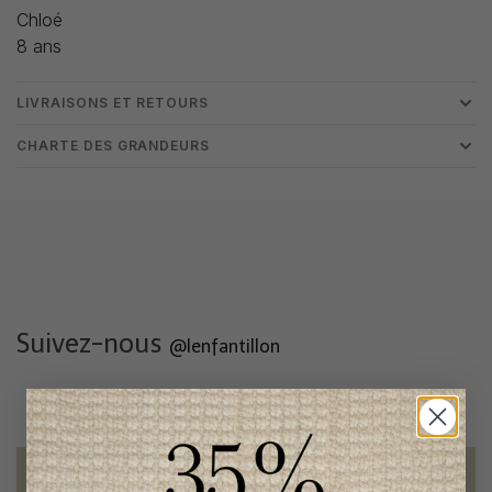
Chloé
8 ans
LIVRAISONS ET RETOURS
CHARTE DES GRANDEURS
Suivez-nous
@lenfantillon
Livraison gratuite