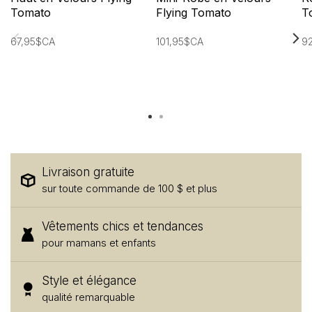
Tomato
Flying Tomato
T
67,95$CA
101,95$CA
9
Livraison gratuite
sur toute commande de 100 $ et plus
Vêtements chics et tendances
pour mamans et enfants
Style et élégance
qualité remarquable