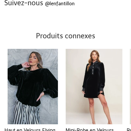
Suivez-nous
@lenfantillon
Produits connexes
Haut en Velours Flying
Mini-Robe en Velours
R