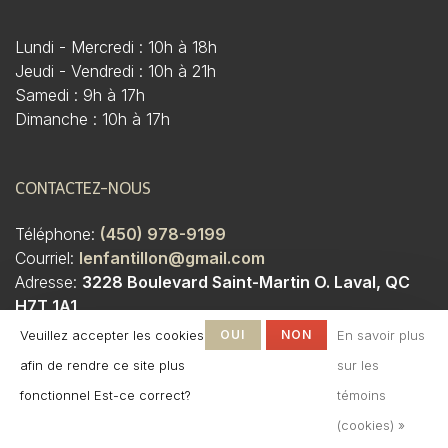
Lundi - Mercredi : 10h à 18h
Jeudi - Vendredi : 10h à 21h
Samedi : 9h à 17h
Dimanche : 10h à 17h
CONTACTEZ-NOUS
Téléphone:
(450) 978-9199
Courriel:
lenfantillon@gmail.com
Adresse:
3228 Boulevard Saint-Martin O. Laval, QC
H7T 1A1
Veuillez accepter les cookies
OUI
NON
En savoir plus
afin de rendre ce site plus
sur les
fonctionnel Est-ce correct?
témoins
(cookies) »