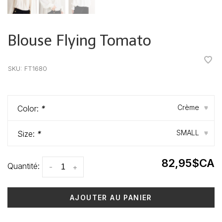
Blouse Flying Tomato
•
•
•
•
•
SKU:
FT1680
Crème
Color:
*
▾
SMALL
Size:
*
▾
82,95$CA
Quantité:
-
+
AJOUTER AU PANIER
Heure de livraison: 3-5 jours