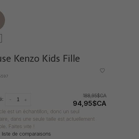
e
use Kenzo Kids Fille
•
•
5597
188,95$CA
é:
-
+
94,95$CA
icle est un échantillon, donc un seul
ire, dans une seule taille est actuellement
le. Faites vite !
 liste de comparaisons