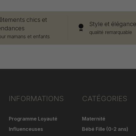
êtements chics et
Style et éléganc
endances
qualité remarquable
our mamans et enfants
INFORMATIONS
CATÉGORIES
Programme Loyauté
Maternité
Influenceuses
Bébé Fille (0-2 ans)