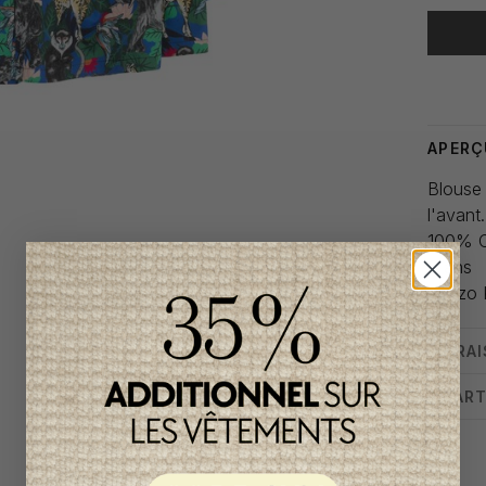
Heure de
APERÇ
Blouse
l'avant.
100% 
6 ans
Kenzo 
LIVRA
CHART