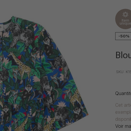
Item
uniqu
-50%
Blo
•
•
•
SKU:
K1
Quantit
Cet art
exempla
disponib
Voir ma