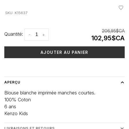
•
•
•
•
•
SKU:
K15637
206,95$CA
Quantité:
-
+
102,95$CA
AJOUTER AU PANIER
Heure de livraison: 3-5 jours
APERÇU
Blouse blanche imprimée manches courtes.
100% Coton
6 ans
Kenzo Kids
LIVRAISONS ET RETOURS