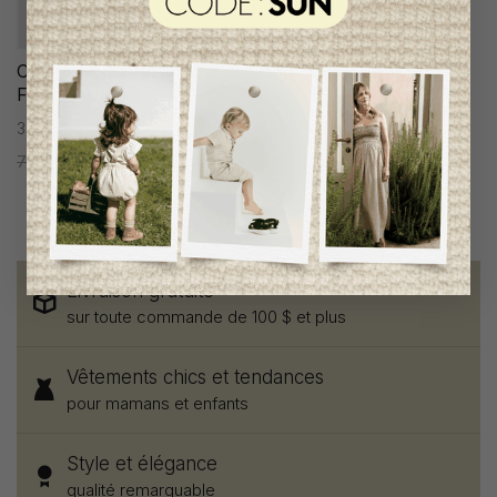
Combi-Court Laranjinha
Combi-Court Laranjinha
Fille
Fille
3 mois
3 mois
78,95$CA
39,95$CA
98,95$CA
49,95$CA
Livraison gratuite
sur toute commande de 100 $ et plus
Vêtements chics et tendances
pour mamans et enfants
Style et élégance
qualité remarquable