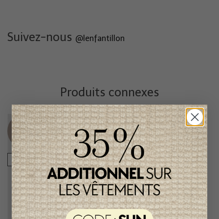
Suivez-nous
@lenfantillon
Produits connexes
Item
Item
unique
unique
-49%
-50%