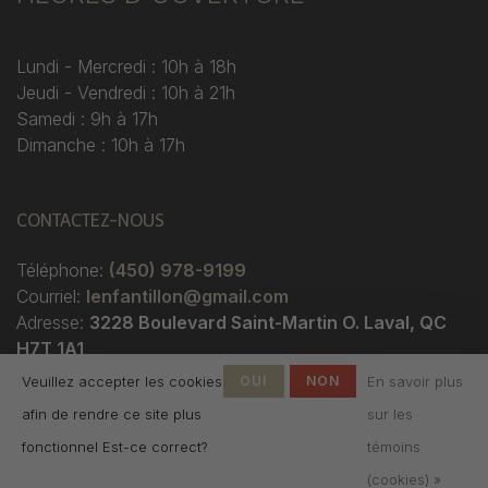
Lundi - Mercredi : 10h à 18h
Jeudi - Vendredi : 10h à 21h
Samedi : 9h à 17h
Dimanche : 10h à 17h
CONTACTEZ-NOUS
Téléphone:
(450) 978-9199
Courriel:
lenfantillon@gmail.com
Adresse:
3228 Boulevard Saint-Martin O. Laval, QC
H7T 1A1
Veuillez accepter les cookies
OUI
NON
En savoir plus
afin de rendre ce site plus
sur les
fonctionnel Est-ce correct?
témoins
(cookies) »