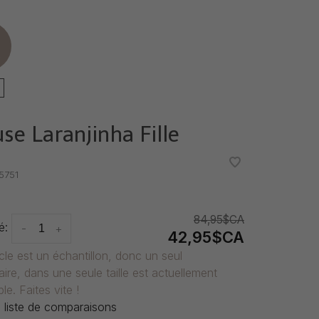
e
se Laranjinha Fille
•
•
5751
84,95$CA
é:
-
+
42,95$CA
icle est un échantillon, donc un seul
ire, dans une seule taille est actuellement
le. Faites vite !
 liste de comparaisons