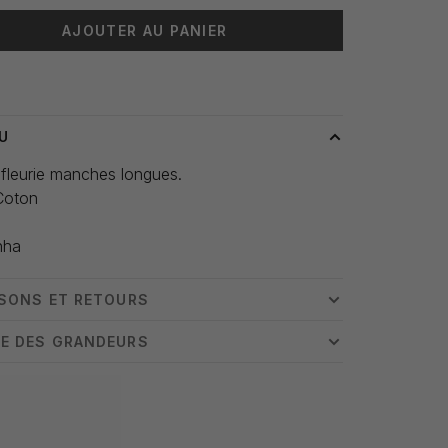
AJOUTER AU PANIER
 livraison: 3-5 jours
U
fleurie manches longues.
Coton
nha
ISONS ET RETOURS
E DES GRANDEURS