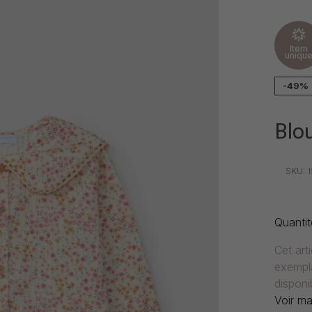
Item
uniqu
-49%
Blou
•
•
•
SKU:
I
Quantit
Cet art
exempla
disponib
Voir ma