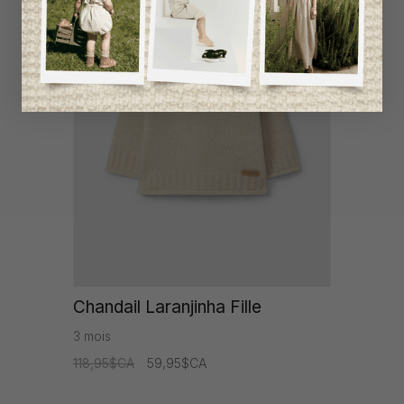
-50%
Chandail Laranjinha Fille
3 mois
118,95$CA
59,95$CA