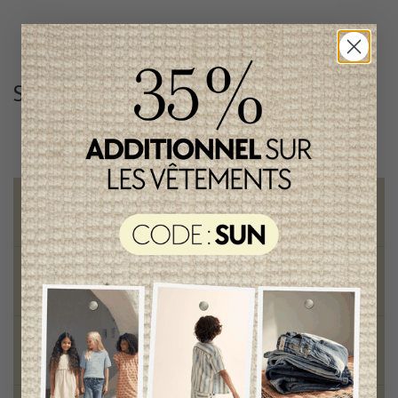
Suivez-nous
@lenfantillon
Livraison gratuite
sur toute commande de 100 $ et plus
Vêtements chics et tendances
pour mamans et enfants
Style et élégance
qualité remarquable