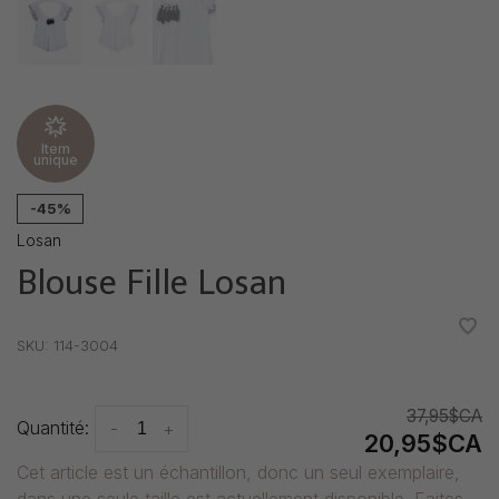
Item
unique
-45%
Losan
Blouse Fille Losan
•
•
•
•
•
SKU:
114-3004
37,95$CA
Quantité:
-
+
20,95$CA
Cet article est un échantillon, donc un seul exemplaire,
dans une seule taille est actuellement disponible. Faites