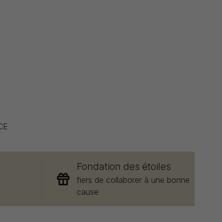
CE
Fondation des étoiles
e
fiers de collaborer à une bonne
cause