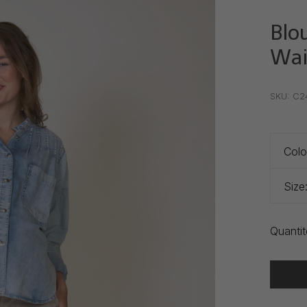
Blo
Wai
•
•
•
SKU:
C2
Colo
Size
Quantit
Heure de