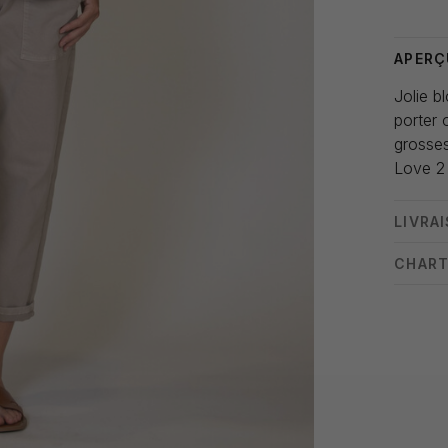
APERÇ
Jolie 
porter 
grosse
Love 2
LIVRA
CHART