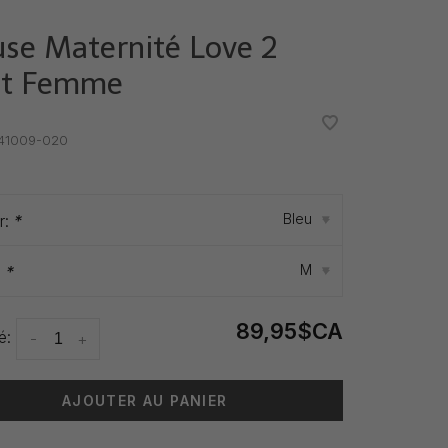
use Maternité Love 2
t Femme
•
•
41009-020
Bleu
r:
*
▾
M
:
*
▾
89,95$CA
é:
-
+
AJOUTER AU PANIER
 livraison: 3-5 jours