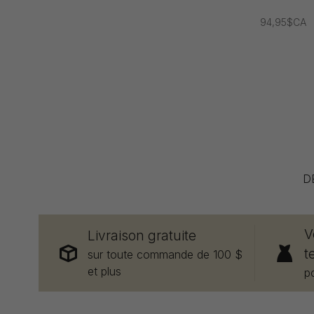
94,95$CA
D
V
Livraison gratuite
t
sur toute commande de 100 $
et plus
p