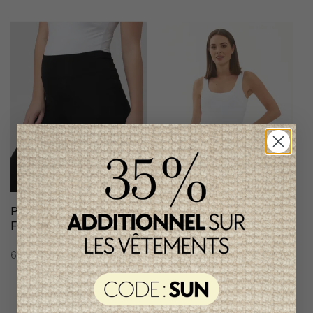
Pantalon Ripe Maternité
Camisole Maternité Ripe
Femme
Maternité Femme
68,95$CA
58,95$CA