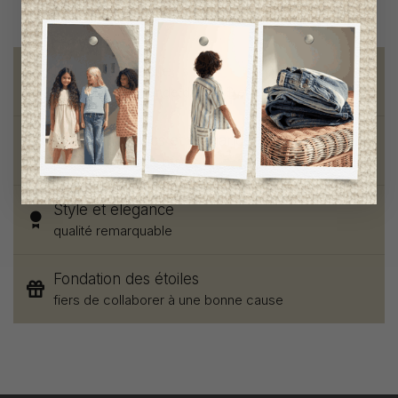
Livraison gratuite
sur toute commande de 100 $ et plus
Vêtements chics et tendances
pour mamans et enfants
Style et élégance
qualité remarquable
Fondation des étoiles
fiers de collaborer à une bonne cause