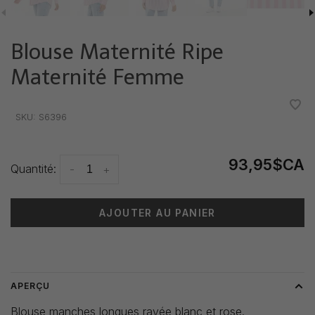
Blouse Maternité Ripe
Maternité Femme
•
•
•
•
•
SKU:
S6396
93,95$CA
Quantité:
-
+
AJOUTER AU PANIER
Heure de livraison: 3-5 jours
APERÇU
Blouse manches longues rayée blanc et rose.