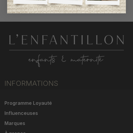
INFORMATIONS
Programme Loyauté
Influenceuses
Marques