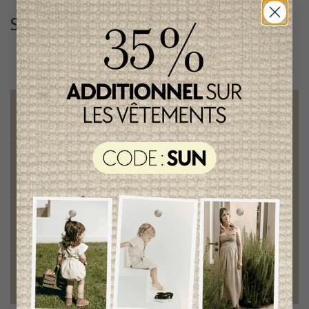
Suivez-nous
@lenfantillon
Livraison gratuite
sur toute commande de 100 $ et plus
Vêtements chics et tendances
pour mamans et enfants
Style et élégance
qualité remarquable
Fondation des étoiles
fiers de collaborer à une bonne cause