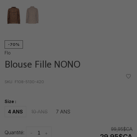
-70%
Flo
Blouse Fille NONO
•
•
•
•
•
SKU:
F108-5130-420
Size :
4 ANS
10 ANS
7 ANS
99,95$CA
Quantité:
-
+
29,95$CA