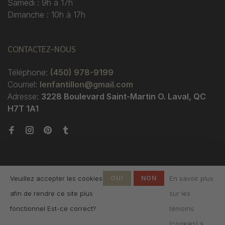
Samedi : 9h à 17h
Dimanche : 10h à 17h
CONTACTEZ-NOUS
Téléphone:
(450) 978-9199
Courriel:
lenfantillon@gmail.com
Adresse:
3228 Boulevard Saint-Martin O. Laval, QC
H7T 1A1
Veuillez accepter les cookies
OUI
NON
En savoir plus
afin de rendre ce site plus
sur les
© Copyright 2026 Boutique
fonctionnel Est-ce correct?
témoins
L'Enfantillon
-
L'Enfantillon
scores a
4.7
/
5
out
(cookies) »