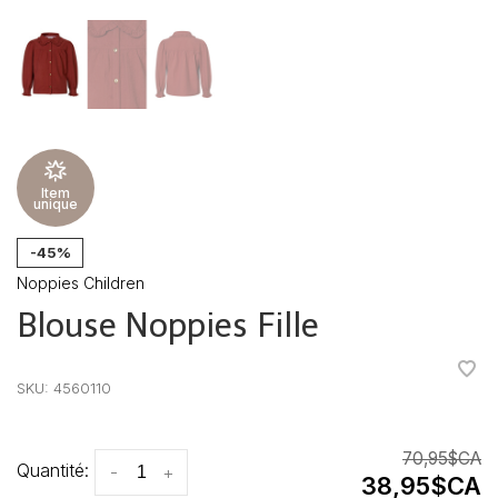
Item
unique
-45%
Noppies Children
Blouse Noppies Fille
•
•
•
•
•
SKU:
4560110
70,95$CA
Quantité:
-
+
38,95$CA