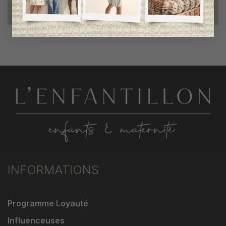
fiers de collaborer à une bonne cause
INFORMATIONS
Programme Loyauté
Influenceuses