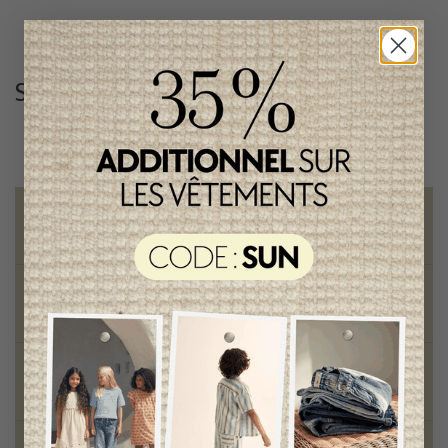
Suivez-nous
@lenfantillon
Livraison gratuite
sur toute commande de 100 $ et plus
Vêtements chics et tendances
pour mamans et enfants
Style et élégance
qualité remarquable
Fondation des étoiles