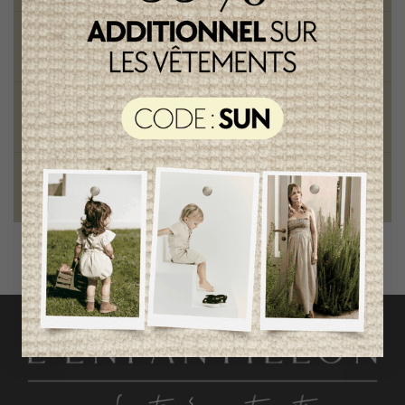
Vêtements chics et tendances
pour mamans et enfants
Style et élégance
qualité remarquable
Fondation des étoiles
fiers de collaborer à une bonne cause