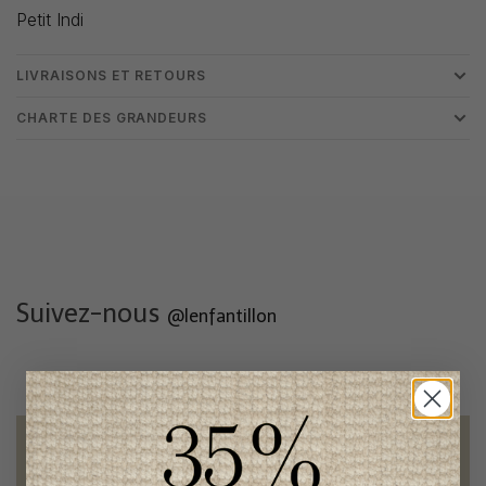
Petit Indi
LIVRAISONS ET RETOURS
CHARTE DES GRANDEURS
Suivez-nous
@lenfantillon
Livraison gratuite
sur toute commande de 100 $ et plus