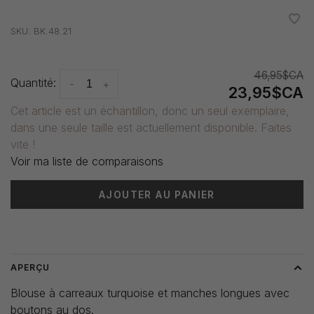
•
•
•
•
•
SKU:
BK.48.21
46,95$CA
Quantité:
-
+
23,95$CA
Cet article est un échantillon, donc un seul exemplaire,
dans une seule taille est actuellement disponible. Faites
vite !
Voir ma liste de comparaisons
AJOUTER AU PANIER
Heure de livraison: 3-5 jours
APERÇU
Blouse à carreaux turquoise et manches longues avec
boutons au dos.