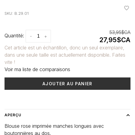
•
•
•
•
•
SKU:
B.29.01
53,95$CA
Quantité:
-
+
27,95$CA
Cet article est un échantillon, donc un seul exemplaire,
dans une seule taille est actuellement disponible. Faites
vite !
Voir ma liste de comparaisons
AJOUTER AU PANIER
Heure de livraison: 3-5 jours
APERÇU
Blouse rose imprimée manches longues avec
boutonnières au dos.