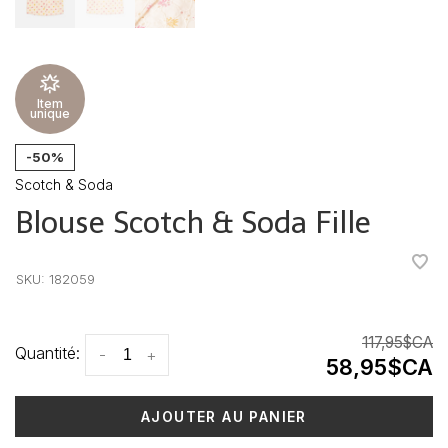
Item
unique
-50%
Scotch & Soda
Blouse Scotch & Soda Fille
•
•
•
•
•
SKU:
182059
117,95$CA
Quantité:
-
+
58,95$CA
AJOUTER AU PANIER