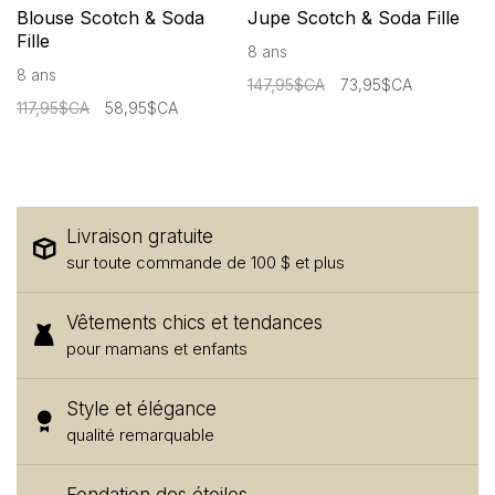
Blouse Scotch & Soda
Jupe Scotch & Soda Fille
Fille
8 ans
8 ans
147,95$CA
73,95$CA
117,95$CA
58,95$CA
Livraison gratuite
sur toute commande de 100 $ et plus
Vêtements chics et tendances
pour mamans et enfants
Style et élégance
qualité remarquable
Fondation des étoiles