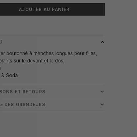
AJOUTER AU PANIER
 livraison: 3-5 jours
U
er boutonné à manches longues pour filles,
lants sur le devant et le dos.
s
 & Soda
ISONS ET RETOURS
E DES GRANDEURS