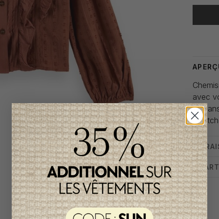
Heure de
APERÇ
Chemisi
avec vo
7-8 an
Scotch
LIVRA
CHART