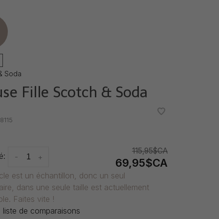
e
& Soda
use Fille Scotch & Soda
•
•
8115
115,95$CA
é:
-
+
69,95$CA
icle est un échantillon, donc un seul
ire, dans une seule taille est actuellement
le. Faites vite !
 liste de comparaisons