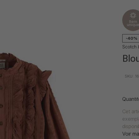
Item
uniqu
-40%
Scotch 
Blo
•
•
•
SKU:
16
Quantit
Cet art
exempla
disponib
Voir ma