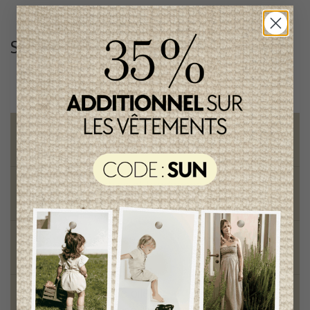
Suivez-nous
@lenfantillon
Livraison gratuite
sur toute commande de 100 $ et plus
Vêtements chics et tendances
pour mamans et enfants
Style et élégance
qualité remarquable
Fondation des étoiles
fiers de collaborer à une bonne cause