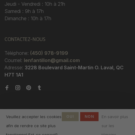
Jeudi - Vendredi : 10h à 21h
Samedi : 9h à 17h
Dimanche : 10h à 17h
CONTACTEZ-NOUS
Téléphone:
(450) 978-9199
Courriel:
lenfantillon@gmail.com
Adresse:
3228 Boulevard Saint-Martin O. Laval, QC
H7T 1A1
Veuillez accepter les cookies
OUI
NON
En savoir plus
afin de rendre ce site plus
sur les
© Copyright 2026 Boutique
fonctionnel Est-ce correct?
témoins