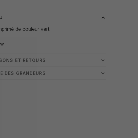
U
primé de couleur vert.
s
ew
ISONS ET RETOURS
E DES GRANDEURS