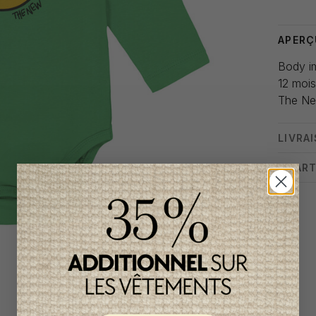
APERÇ
Body im
12 moi
The N
LIVRA
CHART