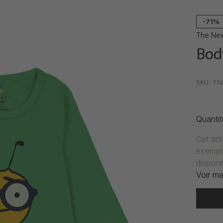
-71%
The Ne
Bod
•
•
•
SKU:
TN
Quantit
Cet art
exempla
disponib
Voir ma
Heure de