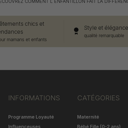
ÉCOUVREZ COMMENT L`ENFANTILLON FAIT LA DIFFÉREN
êtements chics et
Style et éléganc
endances
qualité remarquable
our mamans et enfants
INFORMATIONS
CATÉGORIES
Programme Loyauté
Maternité
Influenceuses
Bébé Fille (0-2 ans)