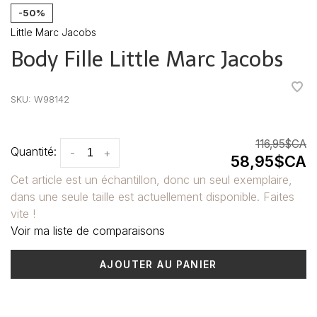
-50%
Little Marc Jacobs
Body Fille Little Marc Jacobs
•
•
•
•
•
SKU:
W98142
116,95$CA
Quantité:
-
+
58,95$CA
Cet article est un échantillon, donc un seul exemplaire,
dans une seule taille est actuellement disponible. Faites
vite !
Voir ma liste de comparaisons
AJOUTER AU PANIER
Heure de livraison: 3-5 jours