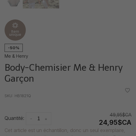
Item
unique
-50%
Me & Henry
Body-Chemisier Me & Henry
Garçon
•
•
•
•
•
SKU:
HB1821Q
49,95$CA
Quantité:
-
+
24,95$CA
Cet article est un échantillon, donc un seul exemplaire,