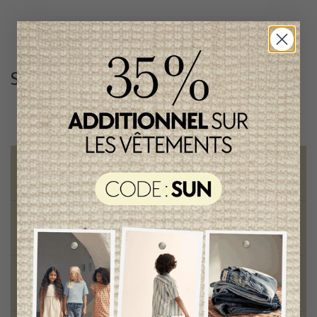
Suivez-nous
@lenfantillon
Livraison gratuite
sur toute commande de 100 $ et plus
Vêtements chics et tendances
pour mamans et enfants
Style et élégance
qualité remarquable