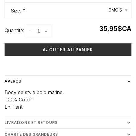
9MOIS
Size:
*
▾
35,95$CA
Quantité:
-
+
AJOUTER AU PANIER
Heure de livraison: 3-5 jours
APERÇU
Body de style polo marine.
100% Coton
En-Fant
LIVRAISONS ET RETOURS
CHARTE DES GRANDEURS