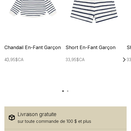
Chandail En-Fant Garçon
Short En-Fant Garçon
S
43,95$CA
33,95$CA
3
Livraison gratuite
sur toute commande de 100 $ et plus