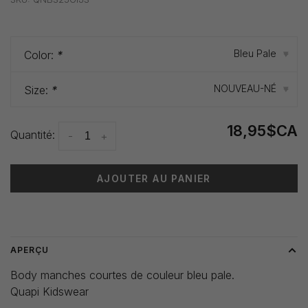
Bleu Pale
Color:
*
▾
NOUVEAU-NÉ
Size:
*
▾
18,95$CA
Quantité:
-
+
AJOUTER AU PANIER
Heure de livraison: 3-5 jours
APERÇU
Body manches courtes de couleur bleu pale.
Quapi Kidswear