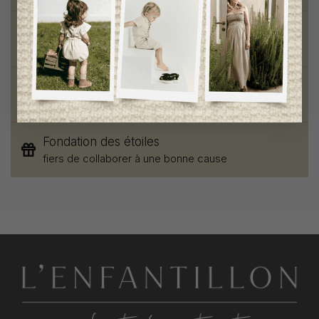
Vêtements chics et tendances
pour mamans et enfants
Style et élégance
qualité remarquable
Fondation des étoiles
fiers de collaborer à une bonne cause