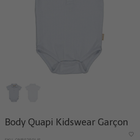
Body Quapi Kidswear Garçon
•
•
•
•
•
SKU:
QNBS25GIJS