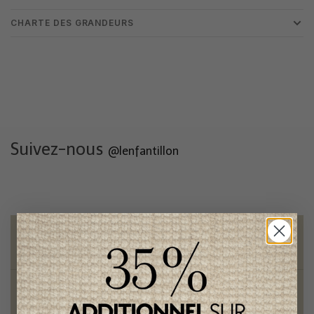
CHARTE DES GRANDEURS
Suivez-nous
@lenfantillon
Livraison gratuite
sur toute commande de 100 $ et plus
Vêtements chics et tendances
pour mamans et enfants