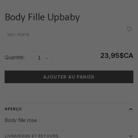
Body Fille Upbaby
•
•
•
•
•
SKU:
42976
23,95$CA
Quantité:
-
+
AJOUTER AU PANIER
Heure de livraison: 3-5 jours
APERÇU
Body fille rose
LIVRAISONS ET RETOURS