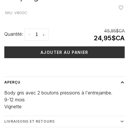
•
•
•
•
•
SKU:
V800C
45,95$CA
Quantité:
-
+
24,95$CA
AJOUTER AU PANIER
Heure de livraison: 3-5 jours
APERÇU
Body gris avec 2 boutons pressions à l'entrejambe.
9-12 mois
Vignette
LIVRAISONS ET RETOURS