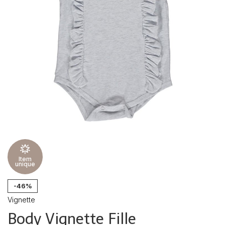
Item
unique
-46%
Vignette
Body Vignette Fille