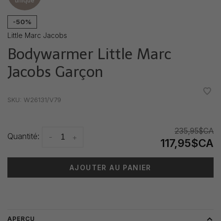
unique
-50%
Little Marc Jacobs
Bodywarmer Little Marc
Jacobs Garçon
•
•
•
•
•
SKU:
W26131/V79
235,95$CA
Quantité:
-
+
117,95$CA
AJOUTER AU PANIER
Heure de livraison: 3-5 jours
APERÇU