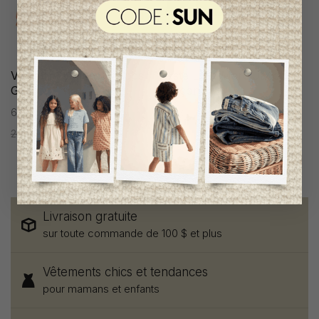
Veste Little Marc Jacobs
Veste Little Marc Jacobs
Garçon
Garçon
6 ans
6 ans
248,95$CA
124,95$CA
294,95$CA
147,95$CA
Livraison gratuite
sur toute commande de 100 $ et plus
Vêtements chics et tendances
pour mamans et enfants