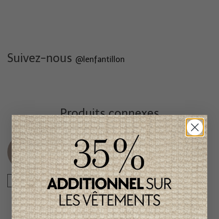
Suivez-nous
@lenfantillon
Produits connexes
Item
Item
unique
unique
-50%
-50%