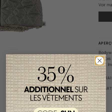
Voir ma
Heure de
APERÇ
Bodywar
6 mois
Petit In
LIVRA
CHART