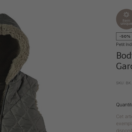
Item
uniqu
-50%
Petit Ind
Bod
Gar
•
•
•
SKU:
BK.
Quantit
Cet art
exempla
disponib