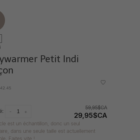
e
i
ywarmer Petit Indi
çon
•
•
42.45
59,95$CA
é:
-
+
29,95$CA
icle est un échantillon, donc un seul
ire, dans une seule taille est actuellement
le. Faites vite !