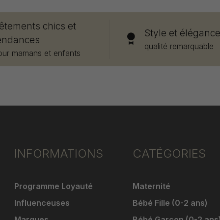
êtements chics et
Style et éléganc
endances
qualité remarquable
our mamans et enfants
INFORMATIONS
CATÉGORIES
Programme Loyauté
Maternité
Influenceuses
Bébé Fille (0-2 ans)
Marques
Bébé Garçon (0-2 ans