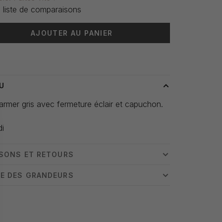
 liste de comparaisons
AJOUTER AU PANIER
 livraison: 3-5 jours
U
mer gris avec fermeture éclair et capuchon.
di
ISONS ET RETOURS
E DES GRANDEURS