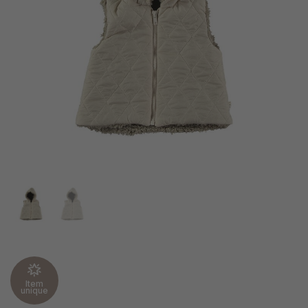
Item
unique