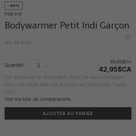
-49%
Petit Indi
Bodywarmer Petit Indi Garçon
•
•
•
•
•
SKU:
BK.97.52
83,95$CA
Quantité:
-
+
42,95$CA
Cet article est un échantillon, donc un seul exemplaire,
dans une seule taille est actuellement disponible. Faites
vite !
Voir ma liste de comparaisons
AJOUTER AU PANIER
Heure de livraison: 3-5 jours