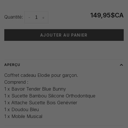
149,95$CA
Quantité:
-
+
AJOUTER AU PANIER
Heure de livraison: 3-5 jours
APERÇU
Coffret cadeau Elodie pour garçon.
Comprend :
1 x Bavoir Tender Blue Bunny
1 x Sucette Bambou Silicone Orthodontique
1 x Attache Sucette Bois Genévrier
1 x Doudou Bleu
1 x Mobile Musical