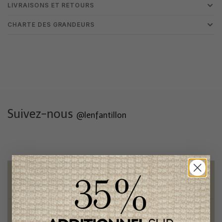
LIVRAISONS ET RETOURS
CHARTE DES GRANDEURS
Suivez-nous
@lenfantillon
Livraison gratuite
sur toute commande de 100 $ et plus
Vêtements chics et tendances