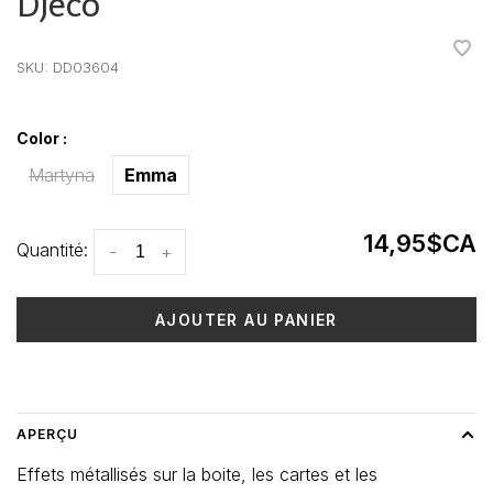
Djeco
•
•
•
•
•
SKU:
DD03604
Color :
Martyna
Emma
14,95$CA
Quantité:
-
+
AJOUTER AU PANIER
Heure de livraison: 3-5 jours
APERÇU
Effets métallisés sur la boite, les cartes et les