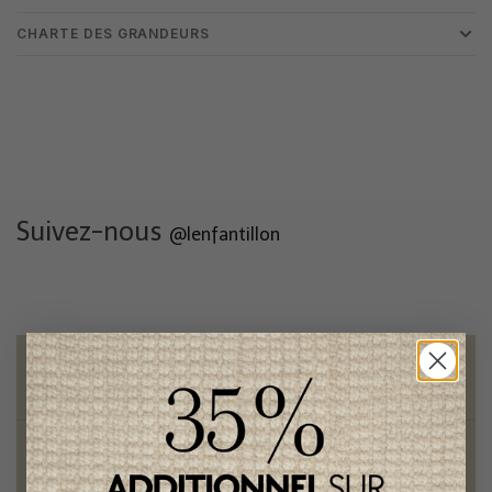
CHARTE DES GRANDEURS
Suivez-nous
@lenfantillon
Livraison gratuite
sur toute commande de 100 $ et plus
Vêtements chics et tendances
pour mamans et enfants