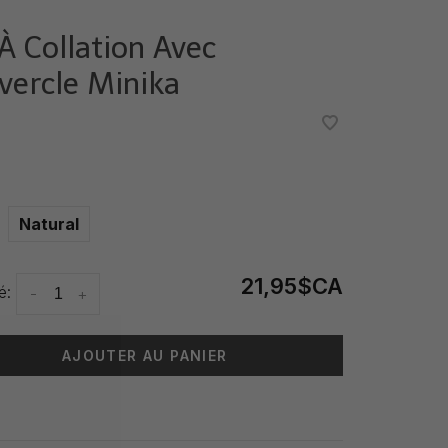
 À Collation Avec
vercle Minika
•
•
Natural
21,95$CA
é:
-
+
AJOUTER AU PANIER
 livraison: 3-5 jours