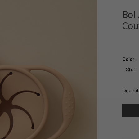
Bol
Cou
•
•
•
Color :
Shell
Quantit
Heure de