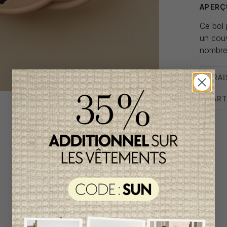
APERÇ
Ce bol 
un cou
nombreu
LIVRA
CHART