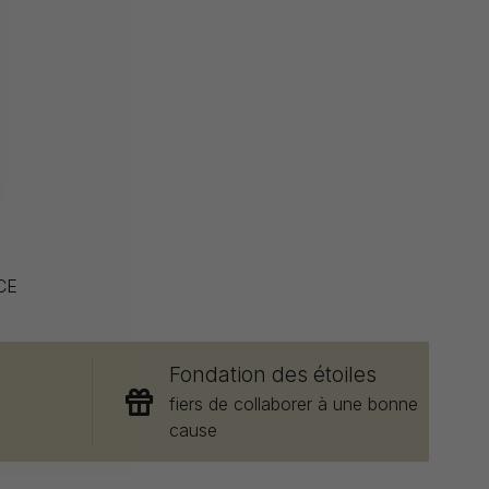
CE
Fondation des étoiles
e
fiers de collaborer à une bonne
cause