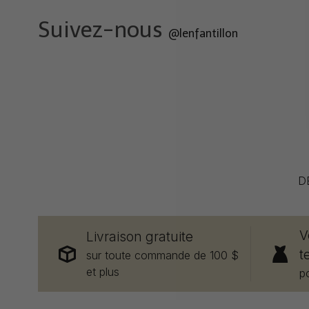
Suivez-nous
@lenfantillon
D
V
Livraison gratuite
t
sur toute commande de 100 $
et plus
p