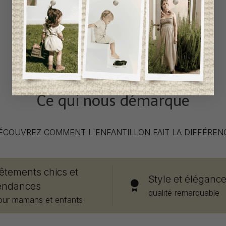
Ce qui nous démarque
ÉCOUVREZ COMMENT L`ENFANTILLON FAIT LA DIFFÉREN
êtements chics et
Style et éléganc
endances
qualité remarquable
our mamans et enfants