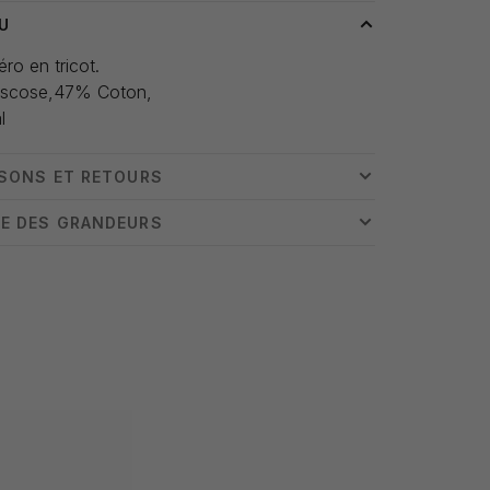
U
éro en tricot.
scose,47% Coton,
l
ISONS ET RETOURS
E DES GRANDEURS