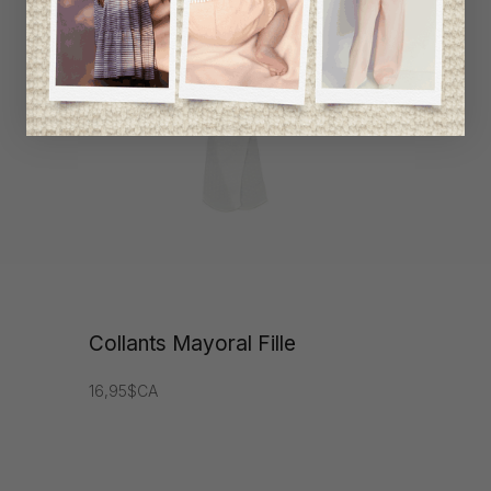
Collants Mayoral Fille
16,95$CA