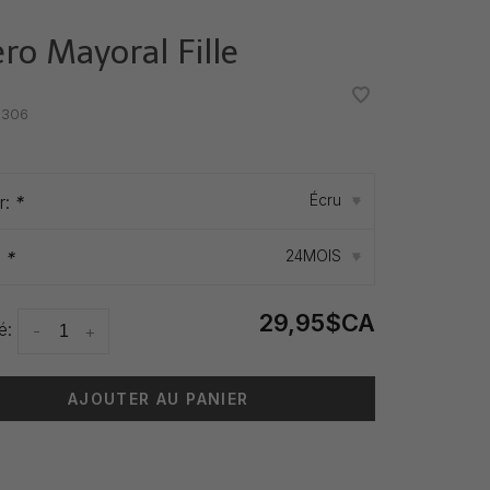
éro Mayoral Fille
•
•
306
Écru
r:
*
▾
24MOIS
:
*
▾
29,95$CA
é:
-
+
AJOUTER AU PANIER
 livraison: 3-5 jours