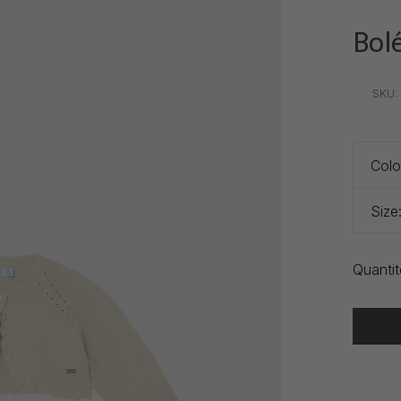
Bol
•
•
•
SKU:
Colo
Size
Quantit
Heure de