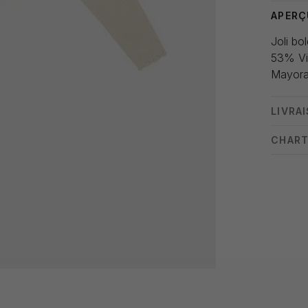
APERÇ
Joli bol
53% Vi
Mayora
LIVRA
CHART