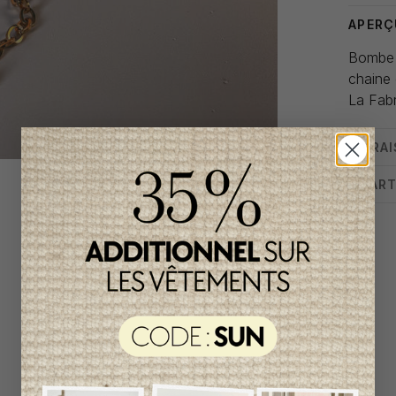
APERÇ
Bombe d
chaine 
La Fabr
LIVRA
CHART