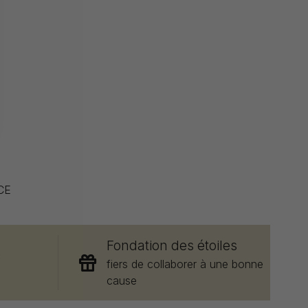
CE
Fondation des étoiles
e
fiers de collaborer à une bonne
cause