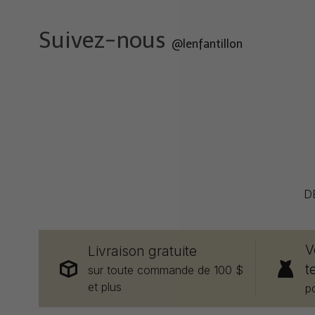
Suivez-nous
@lenfantillon
D
V
Livraison gratuite
t
sur toute commande de 100 $
et plus
p