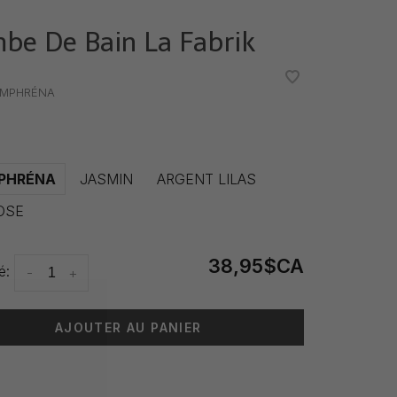
be De Bain La Fabrik
•
•
MPHRÉNA
PHRÉNA
JASMIN
ARGENT LILAS
OSE
38,95$CA
é:
-
+
AJOUTER AU PANIER
 livraison: 3-5 jours