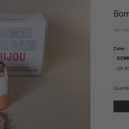
Bom
•
•
•
SKU:
GO
Color :
GOM
OR R
Quantit
Heure de