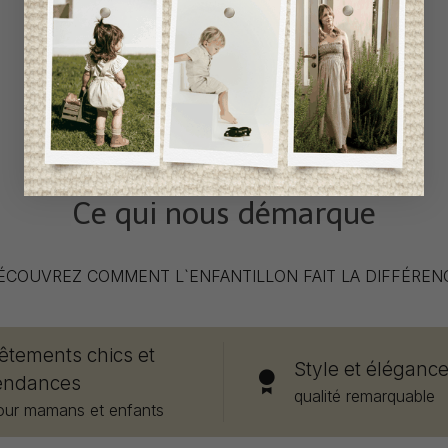
Ce qui nous démarque
ÉCOUVREZ COMMENT L`ENFANTILLON FAIT LA DIFFÉREN
êtements chics et
Style et éléganc
endances
qualité remarquable
our mamans et enfants