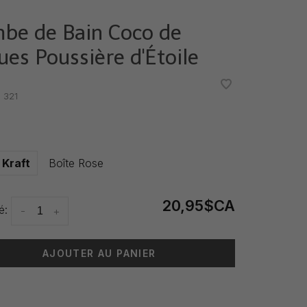
be de Bain Coco de
ues Poussière d'Étoile
•
•
:
321
 Kraft
Boîte Rose
20,95$CA
é:
-
+
AJOUTER AU PANIER
 livraison: 3-5 jours