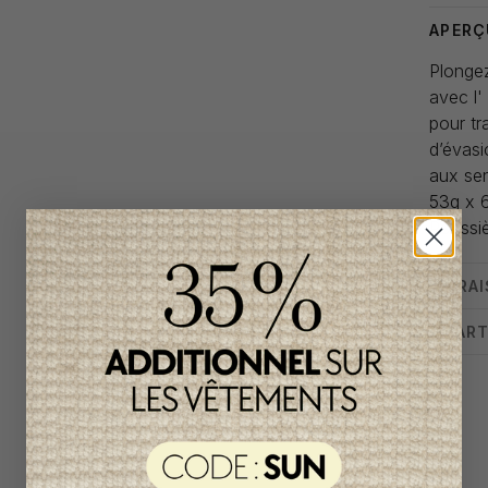
APERÇ
Plongez
avec l'
pour tr
d’évas
aux sen
53g x 
Poussiè
LIVRA
CHART