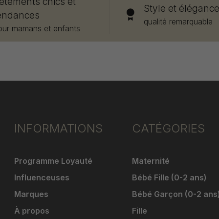
êtements chics et
Style et éléganc
endances
qualité remarquable
our mamans et enfants
INFORMATIONS
CATÉGORIES
Programme Loyauté
Maternité
Influenceuses
Bébé Fille (0-2 ans)
Marques
Bébé Garçon (0-2 ans
À propos
Fille