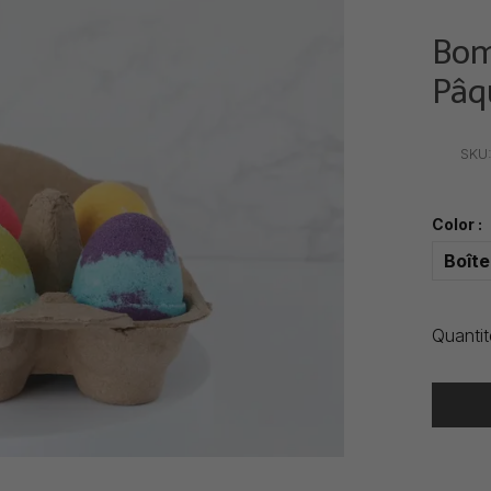
Bom
Pâq
•
•
•
SKU
Color :
Boîte
Quantit
Heure de