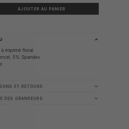
AJOUTER AU PANIER
 livraison: 3-5 jours
U
à imprimé floral.
ncel, 5% Spandex
is
i
ISONS ET RETOURS
E DES GRANDEURS