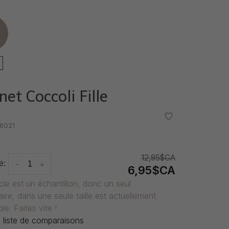
e
et Coccoli Fille
•
•
6021
12,95$CA
é:
-
+
6,95$CA
icle est un échantillon, donc un seul
ire, dans une seule taille est actuellement
le. Faites vite !
 liste de comparaisons