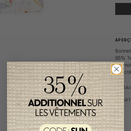
Heure de
APERÇ
Bonnet 
95% Te
0-1 mo
Coccol
LIVRA
CHART