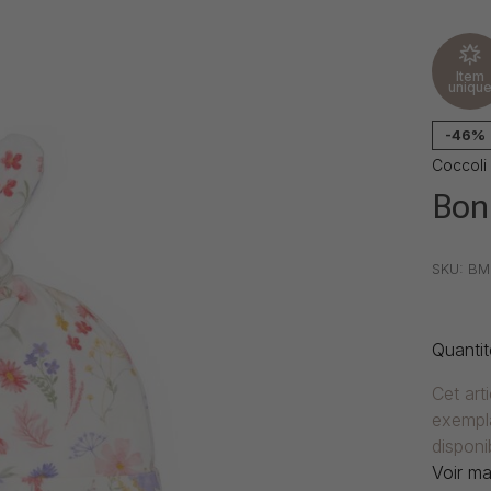
Item
uniqu
-46%
Coccoli
Bonn
•
•
•
SKU:
BM
Quantit
Cet art
exempla
disponib
Voir ma