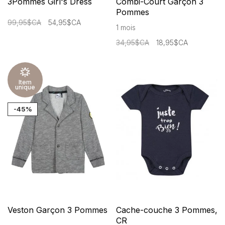
3Pommes Girl's Dress
Combi-Court Garçon 3
Pommes
99,95$CA
54,95$CA
1 mois
34,95$CA
18,95$CA
Item
unique
-45%
Veston Garçon 3 Pommes
Cache-couche 3 Pommes,
CR