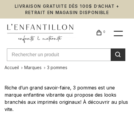
LIVRAISON GRATUITE DÈS 100$ D’ACHAT +
RETRAIT EN MAGASIN DISPONIBLE
0
Accueil
Marques
3 pommes
3
Riche d’un grand savoir-faire, 3 pommes est une
marque enfantine vibrante qui propose des looks
pommes
branchés aux imprimés originaux! À découvrir au plus
vite.