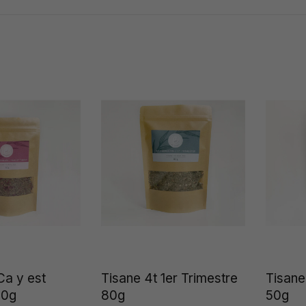
Ca y est
Tisane 4t 1er Trimestre
Tisane
50g
80g
50g