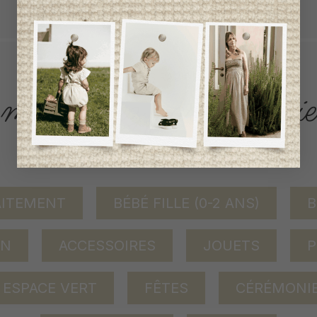
tout achat de 100$ et plus avant taxes.
ACCÈS RAPIDE
magasinez par catégorie
AITEMENT
BÉBÉ FILLE (0-2 ANS)
B
ON
ACCESSOIRES
JOUETS
P
ESPACE VERT
FÊTES
CÉRÉMONI