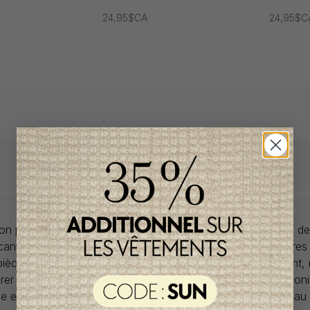
24,95$CA
24,95$C
llon propose des collections pour de vêtements pour bébés de
anadiens à prix imbattables. Nous dénichons les perles rares
 pièces de saisons en saisons. Si un vêtement vous convient,
rer car la plupart du temps, les articles offerts ne sont dispon
lle et en un seul exemplaire. Profitez de la livraison gratuite 