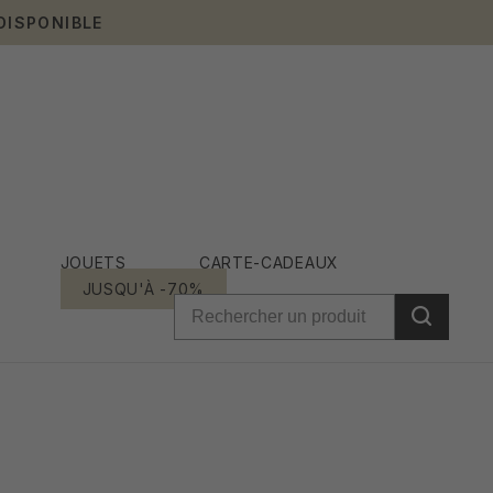
DISPONIBLE
JOUETS
CARTE-CADEAUX
JUSQU'À -70%