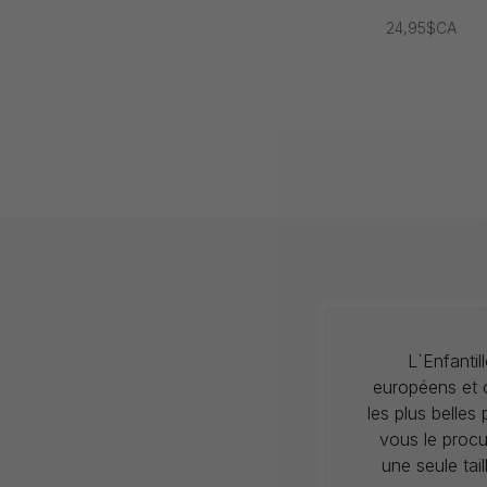
24,95$CA
L`Enfanti
européens et c
les plus belles
vous le procu
une seule tai