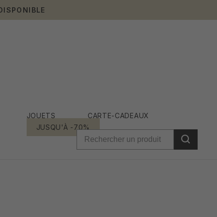
DISPONIBLE
JOUETS
CARTE-CADEAUX
JUSQU'À -70%