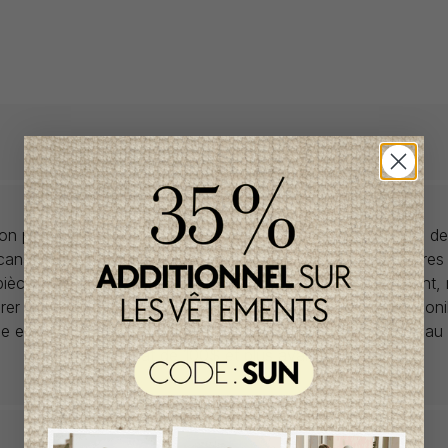
llon propose des collections pour de vêtements pour bébés de
anadiens à prix imbattables. Nous dénichons les perles rares
 pièces de saisons en saisons. Si un vêtement vous convient,
rer car la plupart du temps, les articles offerts ne sont dispon
lle et en un seul exemplaire. Profitez de la livraison gratuite 
tout achat de 100$ et plus avant taxes.