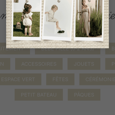
ACCÈS RAPIDE
magasinez par catégorie
AITEMENT
BÉBÉ FILLE (0-2 ANS)
B
ON
ACCESSOIRES
JOUETS
P
ESPACE VERT
FÊTES
CÉRÉMONI
PETIT BATEAU
PÂQUES