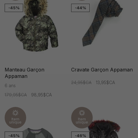
-45%
-44%
Manteau Garçon
Cravate Garçon Appaman
Appaman
24,95$CA
13,95$CA
6 ans
179,95$CA
98,95$CA
Item
Item
unique
unique
-45%
-46%