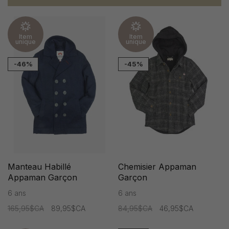
Item
Item
unique
unique
-46%
-45%
Manteau Habillé
Chemisier Appaman
Appaman Garçon
Garçon
6 ans
6 ans
165,95$CA
89,95$CA
84,95$CA
46,95$CA