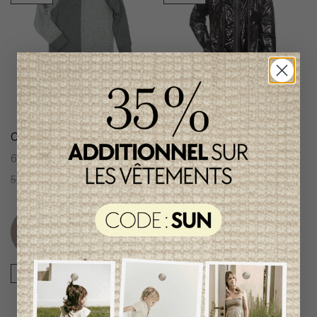
Chandail Fille Appaman
Manteau Fille Appaman
6 ans
179,95$CA
97,95$CA
59,95$CA
32,95$CA
Item
unique
-45%