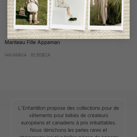
Manteau Fille Appaman
149,95$CA
81,95$CA
L`Enfantillon propose des collections pour de
vêtements pour bébés de créateurs
européens et canadiens à prix imbattables.
Nous dénichons les perles rares et