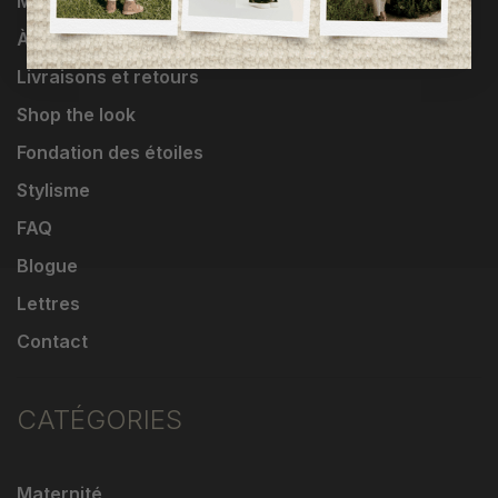
Marques
À propos
Livraisons et retours
Shop the look
Fondation des étoiles
Stylisme
FAQ
Blogue
Lettres
Contact
CATÉGORIES
Maternité