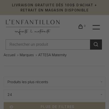
LIVRAISON GRATUITE DÈS 100$ D’ACHAT +
RETRAIT EN MAGASIN DISPONIBLE
0
Accueil
Marques
ATTESA Maternity
ATTESA
Affiche 1 - 1 de 1
Maternit
Produits les plus récents
24
PLUS DE FILTRES